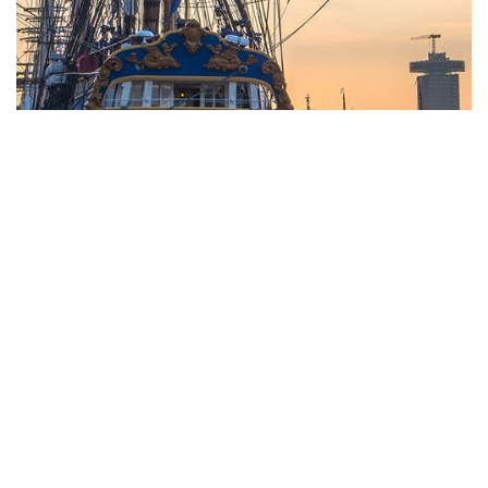
Company enquiries
För frågor gällande Rederi Götheborg AB, kontakta operativt
ansvarig Lars Ringnér.
lars.ringner@gotheborg.se