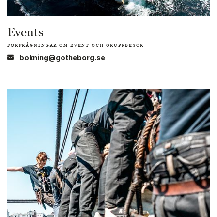
Events
FÖRFRÅGNINGAR OM EVENT OCH GRUPPBESÖK
bokning@gotheborg.se