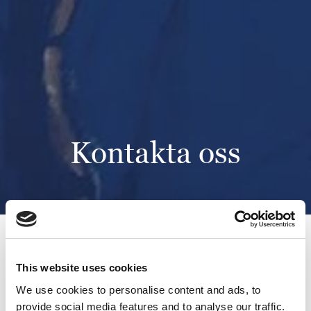
Kontakta oss
Hem
Om Götheborg
Kontakt
This website uses cookies
Hur du kontaktar oss
We use cookies to personalise content and ads, to
provide social media features and to analyse our traffic.