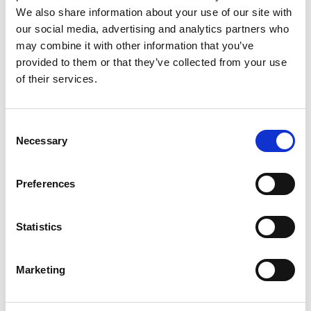
Har du frågor eller vill komma i kontakt
We also share information about your use of our site with
med oss? Kontakta oss via en av
our social media, advertising and analytics partners who
may combine it with other information that you’ve
emailadresserna nedan eller använd
provided to them or that they’ve collected from your use
kontaktformuläret.
of their services.
Postal address and deliveries:
Consent
Necessary
Selection
Ostindiefararen Götheborg AB
Pir Fyra 2
Preferences
417 63 Göteborg
Sweden
Statistics
Marketing