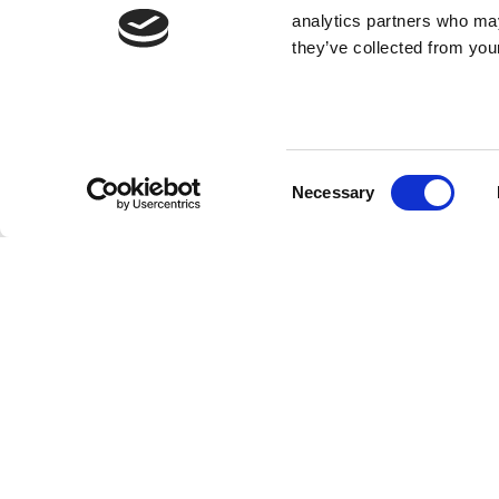
analytics partners who may
they’ve collected from your
Ostindiefararens teprovning med
Thehuset
Consent
Necessary
Selection
17 SEPTEMBER 2026
Välkommen att utforska teets rötter och
tedrickandets organiska framväxt under
årtusenden. Vi provar 12 klassiska sorter
av - vitt, grönt, oolong, svart och
postfermenterat (PuhEhr) te. Vi lär oss
också att tillreda Puh Ehr kakor i klassiskt
kinesiskt teset med Gaiwan.