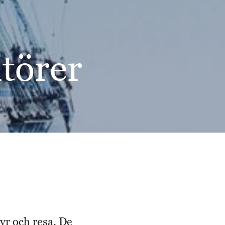
törer
tyr och resa. De