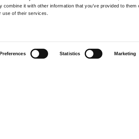
 combine it with other information that you’ve provided to them o
 use of their services.
VIER BRILLEN LIVE På
Ostindiefararen! (21/8)
Preferences
Statistics
Marketing
21 AUGUSTI 2026
Vier Brillen live på Ostindiefararen
Götheborg! Upplev Hisingens
nationalorkester på Pir fyra, Eriksberg.
Njut av en kväll fylld med vitsiga låtar,
sjömansvisor, allsång och härlig stämning.
Mat och dryck finns att köpa på plats. En
perfekt sensommarkväll för familj, vänner
och alla som älskar livemusik i en historisk
miljö.