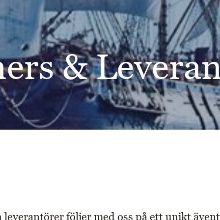
ners & Leveran
leverantörer följer med oss ​​på ett unikt även