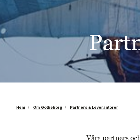
Part
Hem
Om Götheborg
Partners & Leverantörer
Våra partners och 