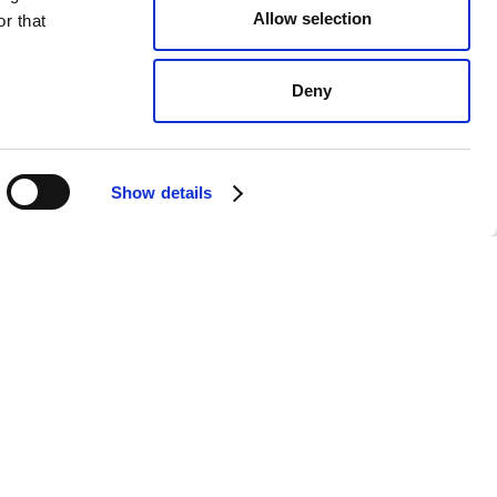
Allow selection
r that
Deny
Loppishelger på Pir Fyra!
08 AUGUSTI 2026
Show details
Vi presenterar våra loppishelger framöver
där vi bjuder in er till att få en egen yta att
sälja på området. Har ni prylar på vinden,
garderoben eller i köket? Säkra din yta och
sälj med oss! Fri entré för alla besökare.