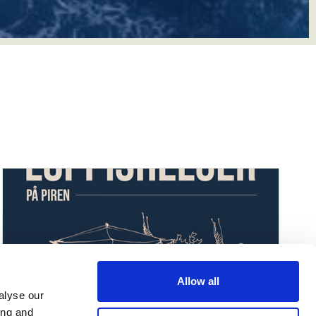
Allow all
alyse our
ing and