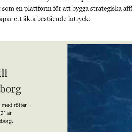
 som en plattform för att bygga strategiska aff
par ett äkta bestående intryck.
ll
eborg
 med rötter i
21 är
eborg.