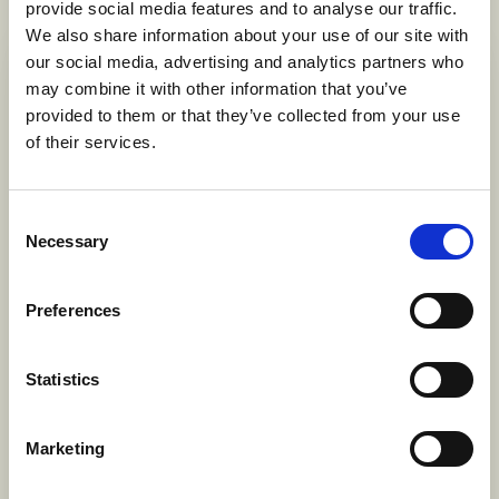
provide social media features and to analyse our traffic.
We also share information about your use of our site with
our social media, advertising and analytics partners who
may combine it with other information that you’ve
provided to them or that they’ve collected from your use
of their services.
Consent
Necessary
Selection
Preferences
Ostindiefararens teprovning med Thehuset
Statistics
17 SEPTEMBER 2026
Välkommen att utforska teets rötter och tedrickandets
organiska framväxt under årtusenden. Vi provar 12
Marketing
klassiska sorter av - vitt, grönt, oolong, svart och
postfermenterat (PuhEhr) te. Vi lär oss också att tillreda