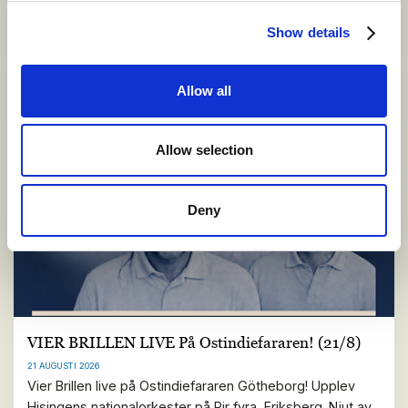
Puh Ehr kakor i klassiskt kinesiskt teset med Gaiwan.
Show details
Allow all
Allow selection
Deny
VIER BRILLEN LIVE På Ostindiefararen! (21/8)
21 AUGUSTI 2026
Vier Brillen live på Ostindiefararen Götheborg! Upplev
Hisingens nationalorkester på Pir fyra, Eriksberg. Njut av