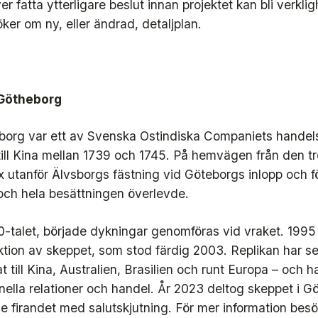
 fatta ytterligare beslut innan projektet kan bli verklig
öker om ny, eller ändrad, detaljplan.
 Götheborg
borg var ett av Svenska Ostindiska Companiets handel
till Kina mellan 1739 och 1745. På hemvägen från den tr
 utanför Älvsborgs fästning vid Göteborgs inlopp och för
och hela besättningen överlevde.
0-talet, började dykningar genomföras vid vraket. 199
uktion av skeppet, som stod färdig 2003. Replikan har s
t till Kina, Australien, Brasilien och runt Europa – och 
ionella relationer och handel. År 2023 deltog skeppet i 
de firandet med salutskjutning. För mer information bes