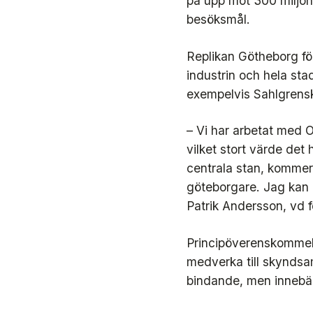
på upp mot 300 miljone
besöksmål.
Replikan Götheborg fö
industrin och hela st
exempelvis Sahlgrensk
– Vi har arbetat med O
vilket stort värde det 
centrala stan, kommer a
göteborgare. Jag kan 
Patrik Andersson, vd 
Principöverenskommels
medverka till skyndsam 
bindande, men innebär