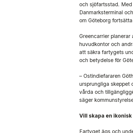
och sjöfartsstad. Me
Danmarksterminal och 
om Göteborg fortsätta 
Greencarrier planerar
huvudkontor och andra
att säkra fartygets und
och betydelse för Göte
– Ostindiefararen Göth
ursprungliga skeppet oc
vårda och tillgängligg
säger kommunstyrelse
Vill skapa en ikonisk
Fartyget ägs och unde