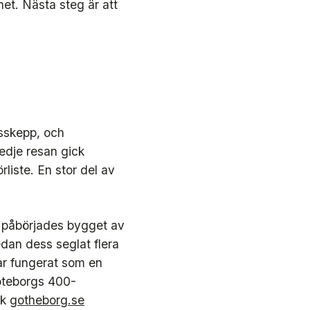
het. Nästa steg är att
sskepp, och
edje resan gick
liste. En stor del av
5 påbörjades bygget av
edan dess seglat flera
har fungerat som en
Göteborgs 400-
ök
gotheborg.se