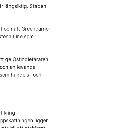
är långsiktig. Staden
t och att Greencarrier
 Stena Line som
tt ge Ostindiefararen
n och en levande
l som handels- och
t kring
Uppskattningen ligger