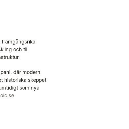
t framgångsrika
ling och till
struktur.
mpani, där modern
t historiska skeppet
samtidigt som nya
oic.se