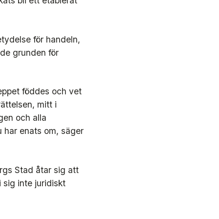
ats bli ett etablerat
tydelse för handeln,
ade grunden för
keppet föddes och vet
ttelsen, mitt i
ngen och alla
u har enats om, säger
gs Stad åtar sig att
sig inte juridiskt