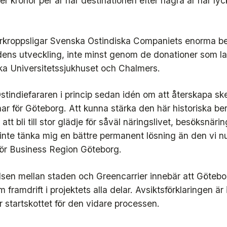
r kronor per år när destinationen efter några år har lyck
rkroppsligar Svenska Ostindiska Companiets enorma be
adens utveckling, inte minst genom de donationer som l
a Universitetssjukhuset och Chalmers.
stindiefararen i princip sedan idén om att återskapa s
har för Göteborg. Att kunna stärka den här historiska berä
tt bli till stor glädje för såväl näringslivet, besöksnäri
inte tänka mig en bättre permanent lösning än den vi n
för Business Region Göteborg.
en mellan staden och Greencarrier innebär att Götebor
framdrift i projektets alla delar. Avsiktsförklaringen är i 
 startskottet för den vidare processen.