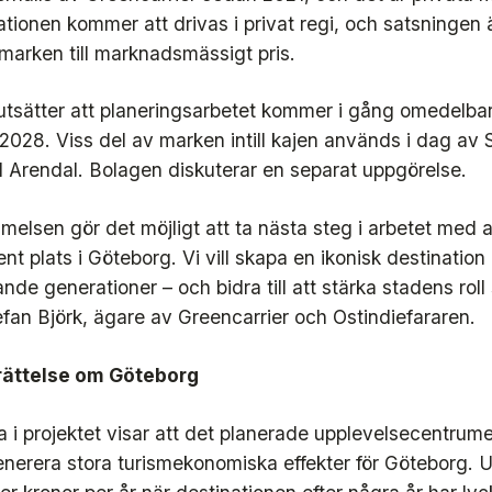
ationen kommer att drivas i privat regi, och satsningen 
a marken till marknadsmässigt pris.
utsätter att planeringsarbetet kommer i gång omedelbar
en 2028. Viss del av marken intill kajen används i dag av
till Arendal. Bolagen diskuterar en separat uppgörelse.
lsen gör det möjligt att ta nästa steg i arbetet med a
 plats i Göteborg. Vi vill skapa en ikonisk destinatio
de generationer – och bidra till att stärka stadens rol
efan Björk, ägare av Greencarrier och Ostindiefararen.
erättelse om Göteborg
 i projektet visar att det planerade upplevelsecentrume
enerera stora turismekonomiska effekter för Göteborg. 