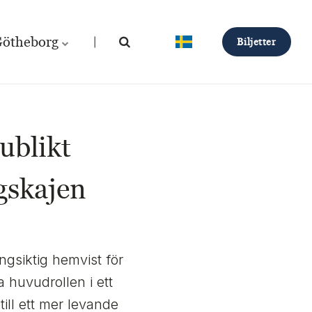
ötheborg
Biljetter
ublikt
gskajen
ngsiktig hemvist för
 huvudrollen i ett
ill ett mer levande