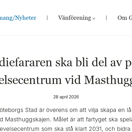
mang/Nyheter
Vänförening
Om G
diefararen ska bli del av p
elsecentrum vid Masthug
28 april 2026
teborgs Stad är överens om att vilja skapa en lå
id Masthuggskajen. Målet är att fartyget ska spela
plevelsecentrum som ska stå klart 2031, och bidra t