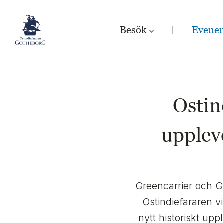
Besök
Evene
Ostin
upplev
Greencarrier och Gö
Ostindiefararen v
nytt historiskt up