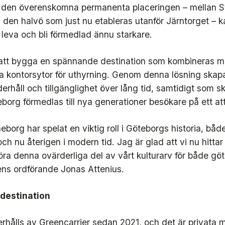
d den överenskomna permanenta placeringen – mellan 
den halvö som just nu etableras utanför Järntorget – k
leva och bli förmedlad ännu starkare.
 att bygga en spännande destination som kombineras m
 kontorsytor för uthyrning. Genom denna lösning skapas
erhåll och tillgänglighet över lång tid, samtidigt som sk
borg förmedlas till nya generationer besökare på ett attr
eborg har spelat en viktig roll i Göteborgs historia, bå
h nu återigen i modern tid. Jag är glad att vi nu hittar 
öra denna ovärderliga del av vårt kulturarv för både göt
ns ordförande Jonas Attenius.
 destination
rhålls av Greencarrier sedan 2021, och det är privata 