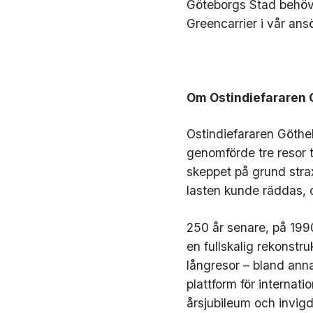
Göteborgs Stad behöver
Greencarrier i vår ans
Om Ostindiefararen
Ostindiefararen Göthe
genomförde tre resor 
skeppet på grund strax
lasten kunde räddas, 
250 år senare, på 199
en fullskalig rekonstr
långresor – bland anna
plattform för internat
årsjubileum och invig