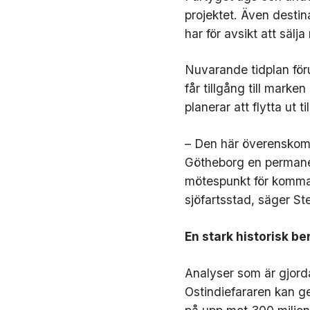
projektet. Även destin
har för avsikt att sälj
Nuvarande tidplan för
får tillgång till mark
planerar att flytta ut 
– Den här överenskomme
Götheborg en permanent
mötespunkt för komman
sjöfartsstad, säger St
En stark historisk b
Analyser som är gjorda
Ostindiefararen kan g